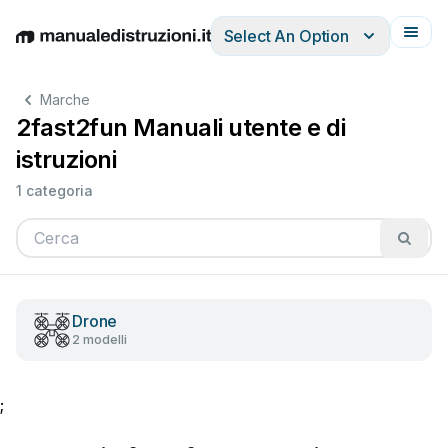
Select An Option
English
Deutsch
Español
Italiano
Français
Marche
2fast2fun Manuali utente e di
istruzioni
1 categoria
Drone
2 modelli
;