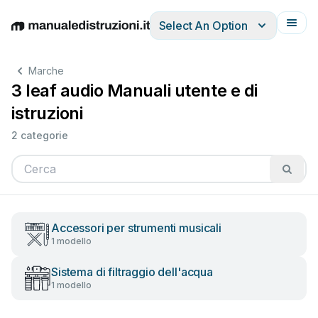
Select An Option
English
Deutsch
Español
Italiano
Français
Marche
3 leaf audio Manuali utente e di
istruzioni
2 categorie
Accessori per strumenti musicali
1 modello
Sistema di filtraggio dell'acqua
1 modello