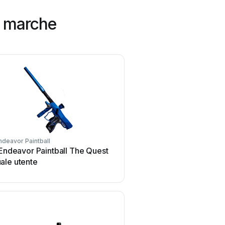
re marche
Endeavor Paintball
Proto
 Endeavor Paintball The Quest
Proto REFLEX RAIL Man
ale utente