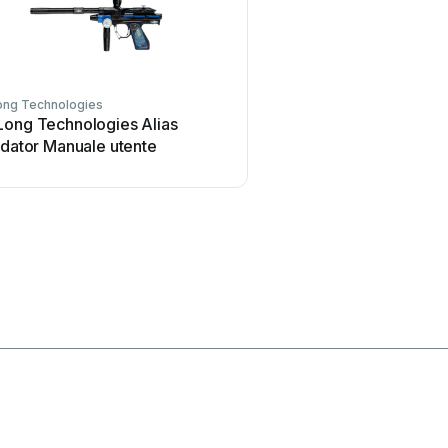
ong Technologies
Evil
Long Technologies Alias
Evil OMEN 2.0 Manua
idator Manuale utente