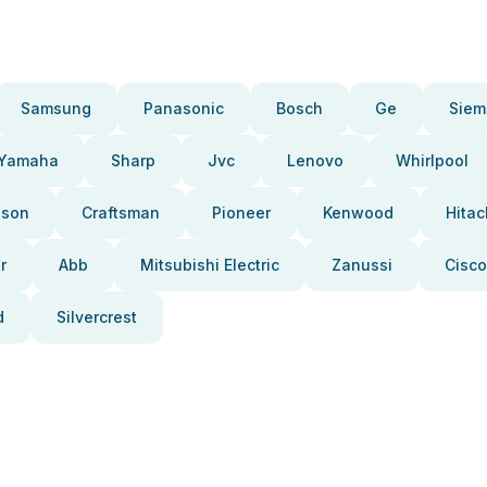
Samsung
Panasonic
Bosch
Ge
Siem
Yamaha
Sharp
Jvc
Lenovo
Whirlpool
pson
Craftsman
Pioneer
Kenwood
Hitac
r
Abb
Mitsubishi Electric
Zanussi
Cisco
d
Silvercrest