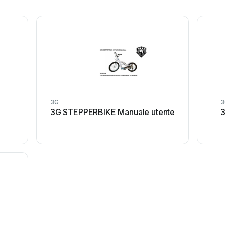
3G
3
3G STEPPERBIKE Manuale utente
3