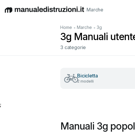
Marche
English
Deutsch
Español
Italiano
Français
•
•
Home
Marche
3g
3g Manuali utente 
3 categorie
Bicicletta
2 modelli
;
Manuali 3g popol