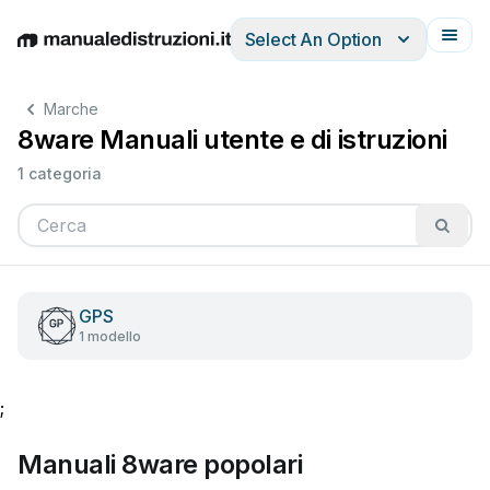
Select An Option
English
Deutsch
Español
Italiano
Français
Marche
8ware Manuali utente e di istruzioni
1 categoria
GPS
1 modello
;
Manuali 8ware popolari