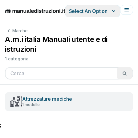
Select An Option
English
Deutsch
Español
Italiano
Français
Marche
A.m.i italia Manuali utente e di
istruzioni
1 categoria
Attrezzature mediche
1 modello
;