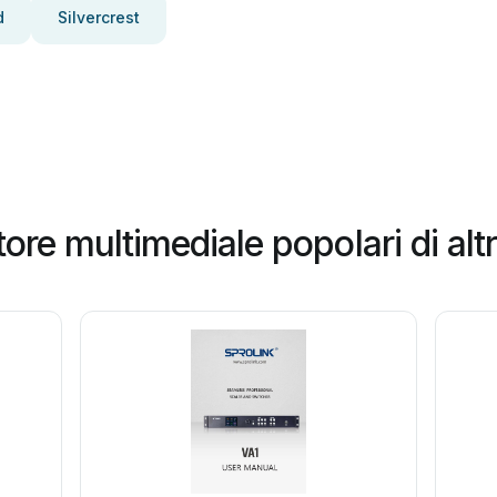
d
Silvercrest
ore multimediale popolari di al