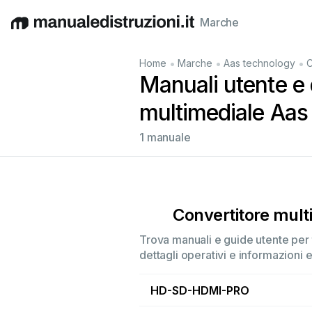
Marche
English
Deutsch
Español
Italiano
Français
•
•
•
Home
Marche
Aas technology
C
Manuali utente e d
multimediale Aas
1 manuale
Convertitore mult
Trova manuali e guide utente per 
dettagli operativi e informazioni 
HD-SD-HDMI-PRO