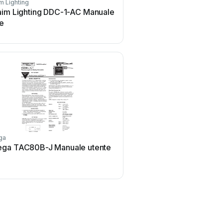
m Lighting
Zoom
aim Lighting DDC-1-AC Manuale
Zoom Thunderbolt TAC-
te
utente
ga
birddog
ga TAC80B-J Manuale utente
birddog MINI Manual