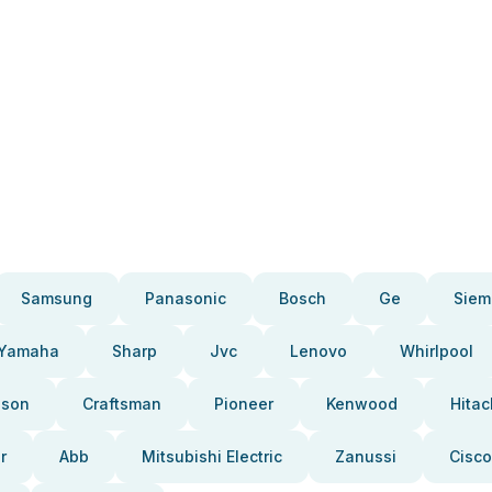
Samsung
Panasonic
Bosch
Ge
Siem
Yamaha
Sharp
Jvc
Lenovo
Whirlpool
pson
Craftsman
Pioneer
Kenwood
Hitac
r
Abb
Mitsubishi Electric
Zanussi
Cisco