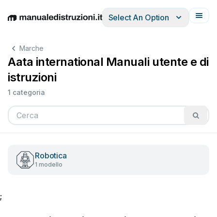
Select An Option
English
Deutsch
Español
Italiano
Français
Marche
Aata international Manuali utente e di
istruzioni
1 categoria
Robotica
1 modello
;