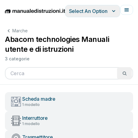
Select An Option
English
Deutsch
Español
Italiano
Français
Marche
Abacom technologies Manuali
utente e di istruzioni
3 categorie
Scheda madre
1 modello
Interruttore
1 modello
Trasmettitore