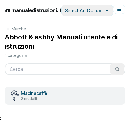
Select An Option
English
Deutsch
Español
Italiano
Français
Marche
Abbott & ashby Manuali utente e di
istruzioni
1 categoria
Macinacaffè
2 modelli
;