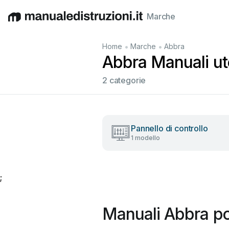
Marche
English
Deutsch
Español
Italiano
Français
•
•
Home
Marche
Abbra
Abbra Manuali ute
2 categorie
Pannello di controllo
1 modello
;
Manuali Abbra po