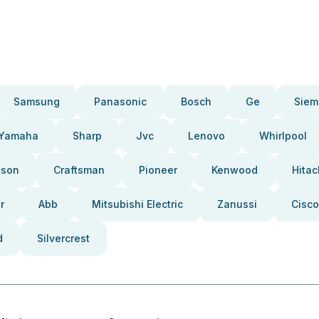
Samsung
Panasonic
Bosch
Ge
Siem
Yamaha
Sharp
Jvc
Lenovo
Whirlpool
pson
Craftsman
Pioneer
Kenwood
Hitac
r
Abb
Mitsubishi Electric
Zanussi
Cisco
d
Silvercrest