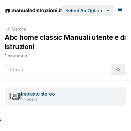
Select An Option
English
Deutsch
Español
Italiano
Français
Marche
Abc home classic Manuali utente e di
istruzioni
1 categoria
Impianto stereo
1 modello
;