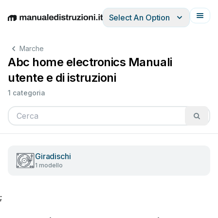
Select An Option
English
Deutsch
Español
Italiano
Français
Marche
Abc home electronics Manuali
utente e di istruzioni
1 categoria
Giradischi
1 modello
;