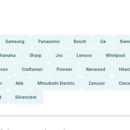
Samsung
Panasonic
Bosch
Ge
Siem
Yamaha
Sharp
Jvc
Lenovo
Whirlpool
pson
Craftsman
Pioneer
Kenwood
Hitac
r
Abb
Mitsubishi Electric
Zanussi
Cisco
d
Silvercrest