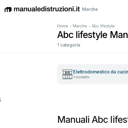
Marche
English
Deutsch
Español
Italiano
Français
•
•
Home
Marche
Abc lifestyle
Abc lifestyle Manu
1 categoria
Elettrodomestico da cuci
1 modello
;
Manuali Abc lifes