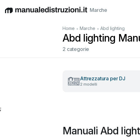
Marche
English
Deutsch
Español
Italiano
Français
•
•
Home
Marche
Abd lighting
Abd lighting Manua
2 categorie
Attrezzatura per DJ
2 modelli
;
Manuali Abd light