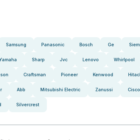
Samsung
Panasonic
Bosch
Ge
Siem
Yamaha
Sharp
Jvc
Lenovo
Whirlpool
pson
Craftsman
Pioneer
Kenwood
Hitac
r
Abb
Mitsubishi Electric
Zanussi
Cisco
d
Silvercrest