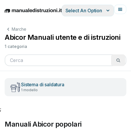
Select An Option
English
Deutsch
Español
Italiano
Français
Marche
Abicor Manuali utente e di istruzioni
1 categoria
Sistema di saldatura
1 modello
;
Manuali Abicor popolari