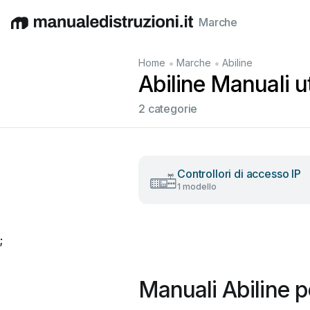
Marche
English
Deutsch
Español
Italiano
Français
•
•
Home
Marche
Abiline
Abiline Manuali ut
2 categorie
Controllori di accesso IP
1 modello
;
Manuali Abiline p