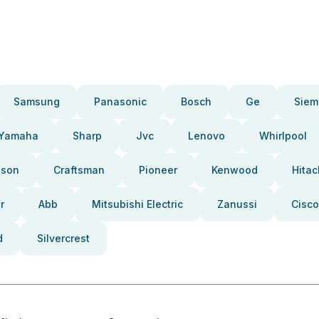
Samsung
Panasonic
Bosch
Ge
Siem
Yamaha
Sharp
Jvc
Lenovo
Whirlpool
pson
Craftsman
Pioneer
Kenwood
Hitac
r
Abb
Mitsubishi Electric
Zanussi
Cisco
d
Silvercrest