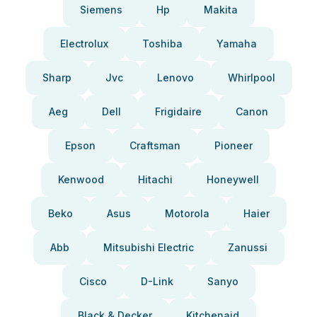
Siemens
Hp
Makita
Electrolux
Toshiba
Yamaha
Sharp
Jvc
Lenovo
Whirlpool
Aeg
Dell
Frigidaire
Canon
Epson
Craftsman
Pioneer
Kenwood
Hitachi
Honeywell
Beko
Asus
Motorola
Haier
Abb
Mitsubishi Electric
Zanussi
Cisco
D-Link
Sanyo
Black & Decker
Kitchenaid