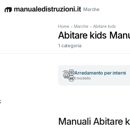
Marche
English
Deutsch
Español
Italiano
Français
•
•
Home
Marche
Abitare kids
Abitare kids Manua
1 categoria
Arredamento per interni
1 modello
;
Manuali Abitare k