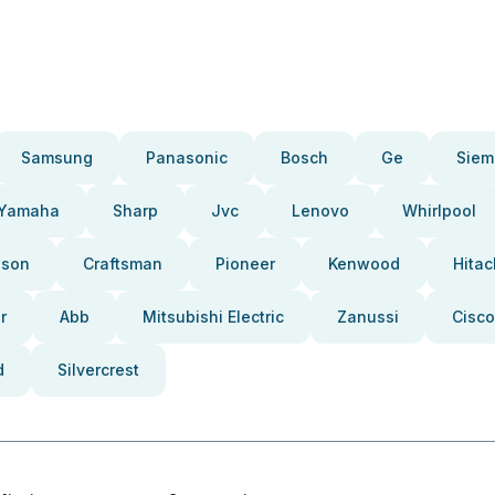
Samsung
Panasonic
Bosch
Ge
Siem
Yamaha
Sharp
Jvc
Lenovo
Whirlpool
pson
Craftsman
Pioneer
Kenwood
Hitac
r
Abb
Mitsubishi Electric
Zanussi
Cisco
d
Silvercrest