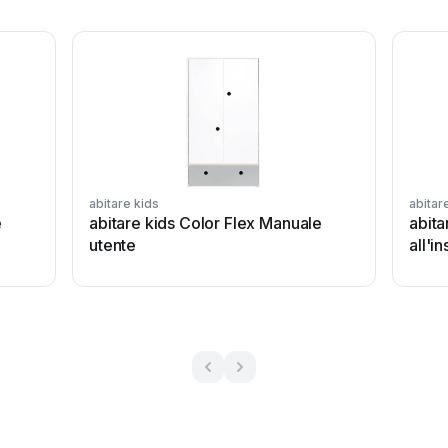
abitare kids
abitar
e
abitare kids Color Flex Manuale
abita
utente
all'i