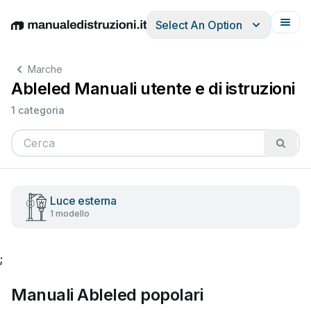
Select An Option
English
Deutsch
Español
Italiano
Français
Marche
Ableled Manuali utente e di istruzioni
1 categoria
Luce esterna
1 modello
;
Manuali Ableled popolari