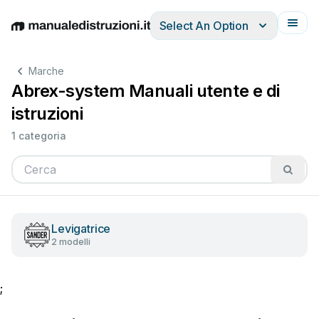
Select An Option
English
Deutsch
Español
Italiano
Français
Marche
Abrex-system Manuali utente e di
istruzioni
1 categoria
Levigatrice
2 modelli
;