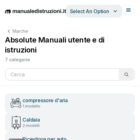
Select An Option
English
Deutsch
Español
Italiano
Français
Marche
Absolute Manuali utente e di
istruzioni
7 categorie
compressore d'aria
1 modello
Caldaia
2 modelli
Ricevitore per auto