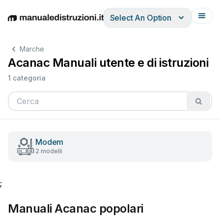
Select An Option
English
Deutsch
Español
Italiano
Français
Marche
Acanac Manuali utente e di istruzioni
1 categoria
Modem
2 modelli
;
Manuali Acanac popolari