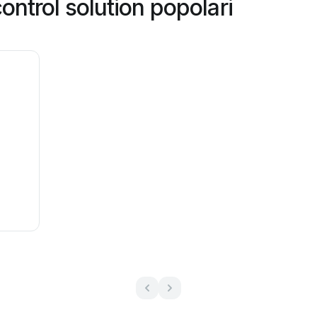
ntrol solution popolari
N