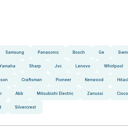
Samsung
Panasonic
Bosch
Ge
Siem
Yamaha
Sharp
Jvc
Lenovo
Whirlpool
pson
Craftsman
Pioneer
Kenwood
Hitac
r
Abb
Mitsubishi Electric
Zanussi
Cisco
d
Silvercrest