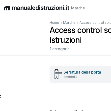
Marche
English
Deutsch
Español
Italiano
Français
•
•
Home
Marche
Access control solu
Access control so
istruzioni
1 categoria
Serratura della porta
1 modello
;