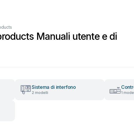
oducts
roducts Manuali utente e di
Sistema di interfono
Contro
2 modelli
1 mode