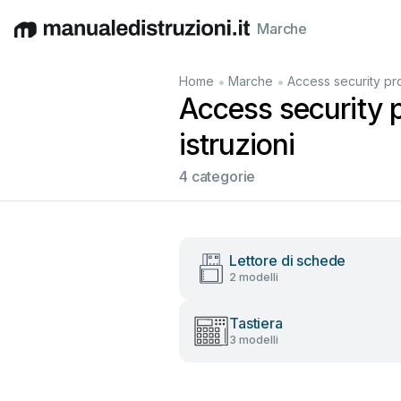
Marche
English
Deutsch
Español
Italiano
Français
•
•
Home
Marche
Access security pr
Access security p
istruzioni
4 categorie
Lettore di schede
2 modelli
Tastiera
3 modelli