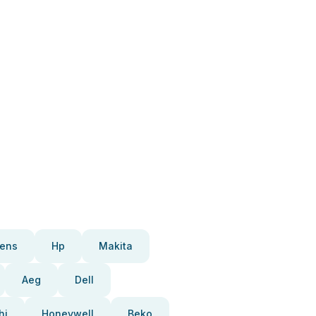
ens
Hp
Makita
Aeg
Dell
hi
Honeywell
Beko