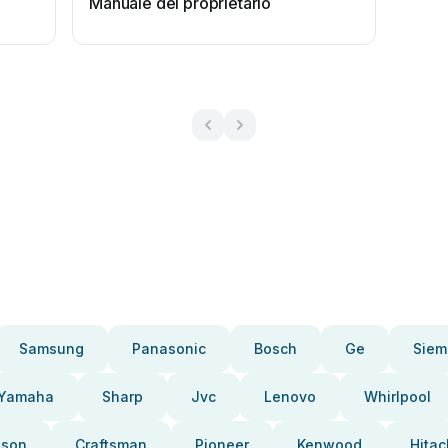
Manuale del proprietario
Samsung
Panasonic
Bosch
Ge
Siem
Yamaha
Sharp
Jvc
Lenovo
Whirlpool
pson
Craftsman
Pioneer
Kenwood
Hitac