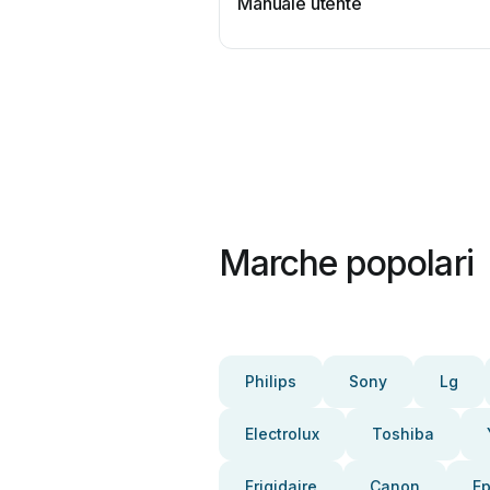
Manuale utente
Marche popolari
Philips
Sony
Lg
Electrolux
Toshiba
Frigidaire
Canon
E