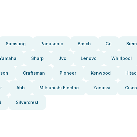
Samsung
Panasonic
Bosch
Ge
Siem
Yamaha
Sharp
Jvc
Lenovo
Whirlpool
pson
Craftsman
Pioneer
Kenwood
Hitac
r
Abb
Mitsubishi Electric
Zanussi
Cisco
d
Silvercrest