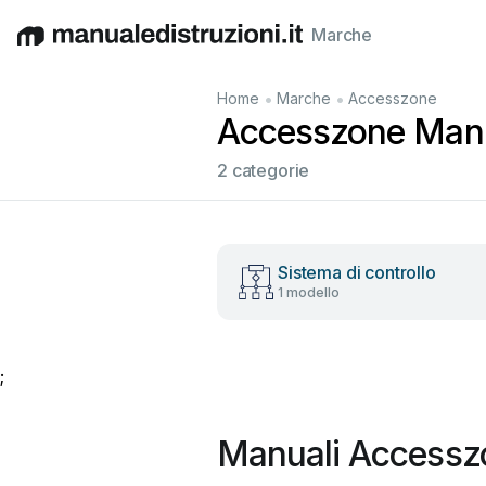
Marche
English
Deutsch
Español
Italiano
Français
•
•
Home
Marche
Accesszone
Accesszone Manual
2 categorie
Sistema di controllo
1 modello
;
Manuali Accessz