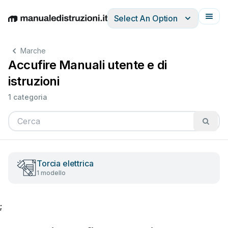
Select An Option
English
Deutsch
Español
Italiano
Français
Marche
Accufire Manuali utente e di
istruzioni
1 categoria
Torcia elettrica
1 modello
;