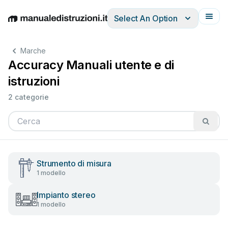
Select An Option
English
Deutsch
Español
Italiano
Français
Marche
Accuracy Manuali utente e di
istruzioni
2 categorie
Strumento di misura
1 modello
Impianto stereo
1 modello