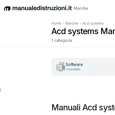
Marche
English
Deutsch
Español
Italiano
Français
•
•
Home
Marche
Acd systems
Acd systems Manua
1 categoria
Software
1 modello
;
Manuali Acd syst