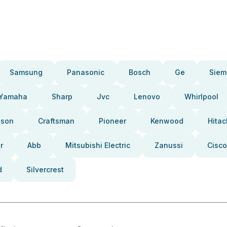
Samsung
Panasonic
Bosch
Ge
Siem
Yamaha
Sharp
Jvc
Lenovo
Whirlpool
pson
Craftsman
Pioneer
Kenwood
Hitac
r
Abb
Mitsubishi Electric
Zanussi
Cisco
d
Silvercrest