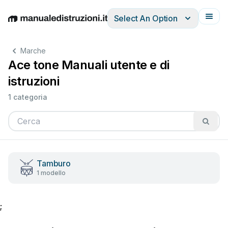
Select An Option
English
Deutsch
Español
Italiano
Français
Marche
Ace tone Manuali utente e di
istruzioni
1 categoria
Tamburo
1 modello
;