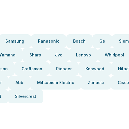
Samsung
Panasonic
Bosch
Ge
Siem
Yamaha
Sharp
Jvc
Lenovo
Whirlpool
pson
Craftsman
Pioneer
Kenwood
Hitac
r
Abb
Mitsubishi Electric
Zanussi
Cisco
d
Silvercrest