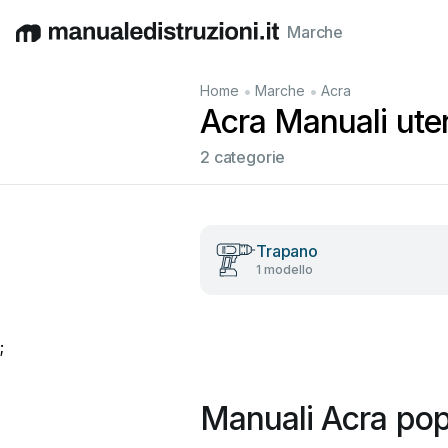
Marche
English
Deutsch
Español
Italiano
Français
•
•
Home
Marche
Acra
Acra Manuali utent
2 categorie
Trapano
1 modello
;
Manuali Acra pop