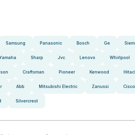
Samsung
Panasonic
Bosch
Ge
Siem
Yamaha
Sharp
Jvc
Lenovo
Whirlpool
pson
Craftsman
Pioneer
Kenwood
Hitac
r
Abb
Mitsubishi Electric
Zanussi
Cisco
d
Silvercrest