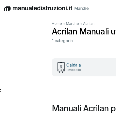
Marche
English
Deutsch
Español
Italiano
Français
•
•
Home
Marche
Acrilan
Acrilan Manuali ut
1 categoria
Caldaia
1 modello
;
Manuali Acrilan p