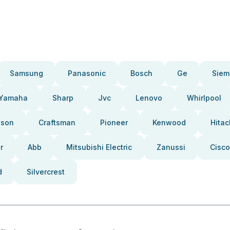
Samsung
Panasonic
Bosch
Ge
Siem
Yamaha
Sharp
Jvc
Lenovo
Whirlpool
pson
Craftsman
Pioneer
Kenwood
Hitac
r
Abb
Mitsubishi Electric
Zanussi
Cisco
d
Silvercrest