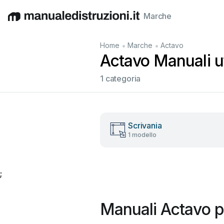
Marche
English
Deutsch
Español
Italiano
Français
•
•
Home
Marche
Actavo
Actavo Manuali ut
1 categoria
Scrivania
1 modello
;
Manuali Actavo p