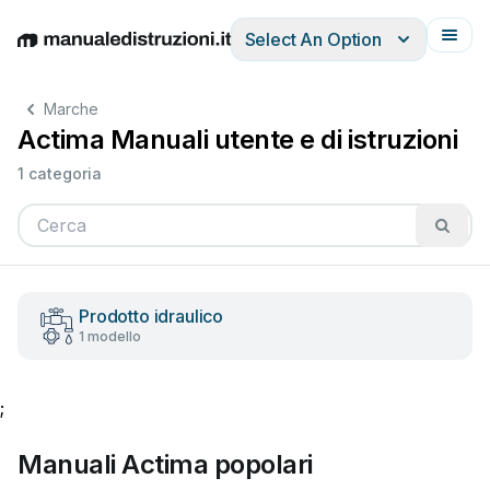
Select An Option
English
Deutsch
Español
Italiano
Français
Marche
Actima Manuali utente e di istruzioni
1 categoria
Prodotto idraulico
1 modello
;
Manuali Actima popolari