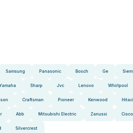
Samsung
Panasonic
Bosch
Ge
Siem
Yamaha
Sharp
Jvc
Lenovo
Whirlpool
pson
Craftsman
Pioneer
Kenwood
Hitac
r
Abb
Mitsubishi Electric
Zanussi
Cisco
d
Silvercrest