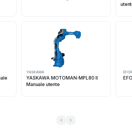
uten
YASKAWA
EFO
uale
YASKAWA MOTOMAN-MPL80 II
EFO
Manuale utente