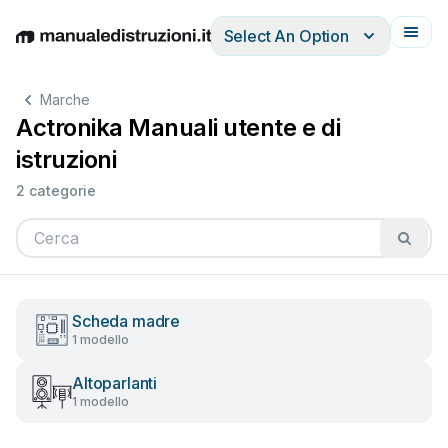
Select An Option
English
Deutsch
Español
Italiano
Français
Marche
Actronika Manuali utente e di
istruzioni
2 categorie
Scheda madre
1 modello
Altoparlanti
1 modello