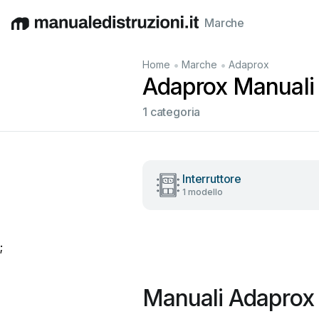
Marche
English
Deutsch
Español
Italiano
Français
•
•
Home
Marche
Adaprox
Adaprox Manuali u
1 categoria
Interruttore
1 modello
;
Manuali Adaprox 