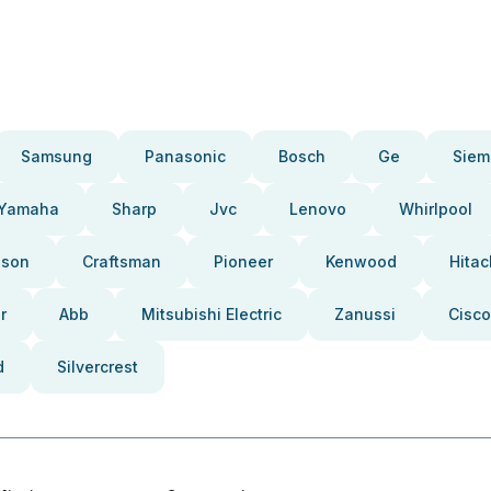
Samsung
Panasonic
Bosch
Ge
Siem
Yamaha
Sharp
Jvc
Lenovo
Whirlpool
pson
Craftsman
Pioneer
Kenwood
Hitac
r
Abb
Mitsubishi Electric
Zanussi
Cisco
d
Silvercrest