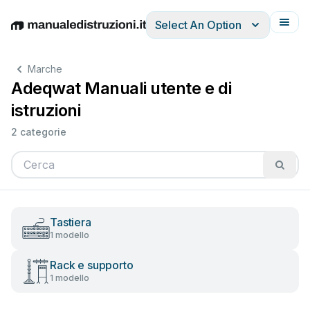
Select An Option
English
Deutsch
Español
Italiano
Français
Marche
Adeqwat Manuali utente e di
istruzioni
2 categorie
Tastiera
1 modello
Rack e supporto
1 modello