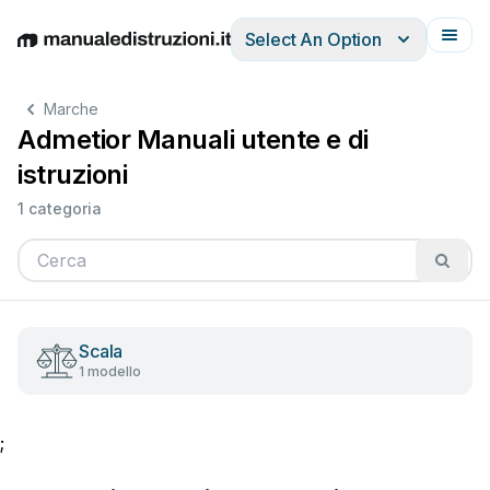
Select An Option
English
Deutsch
Español
Italiano
Français
Marche
Admetior Manuali utente e di
istruzioni
1 categoria
Scala
1 modello
;