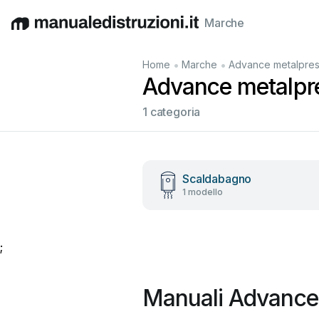
Marche
English
Deutsch
Español
Italiano
Français
•
•
Home
Marche
Advance metalpre
Advance metalpres
1 categoria
Scaldabagno
1 modello
;
Manuali Advance 