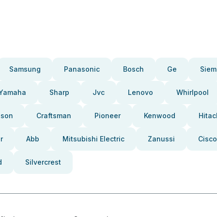
Samsung
Panasonic
Bosch
Ge
Siem
Yamaha
Sharp
Jvc
Lenovo
Whirlpool
pson
Craftsman
Pioneer
Kenwood
Hitac
r
Abb
Mitsubishi Electric
Zanussi
Cisco
d
Silvercrest