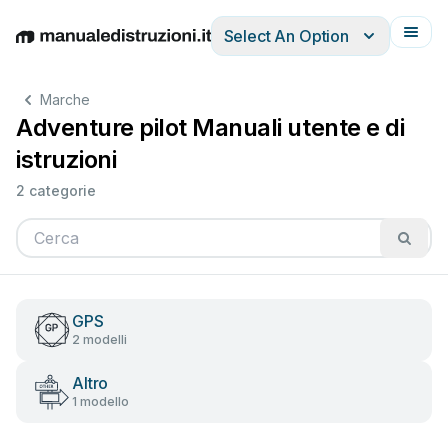
Select An Option
English
Deutsch
Español
Italiano
Français
Marche
Adventure pilot Manuali utente e di
istruzioni
2 categorie
GPS
2 modelli
Altro
1 modello