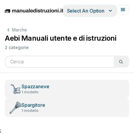
Select An Option
English
Deutsch
Español
Italiano
Français
Marche
Aebi Manuali utente e di istruzioni
2 categorie
Spazzaneve
1 modello
Spargitore
1 modello
;