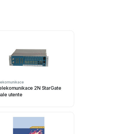
lekomunikace
RTA
elekomunikace 2N StarGate
RTA 460A-NNA4 Sched
ale utente