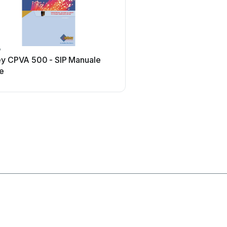
y
Commander
ey CPVA 500 - SIP Manuale
Commander Pulse Manu
te