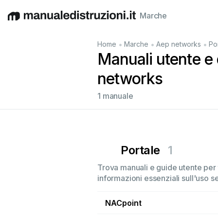
Marche
English
Deutsch
Español
Italiano
Français
•
•
•
Home
Marche
Aep networks
Po
Manuali utente e 
networks
1 manuale
Portale
1
Trova manuali e guide utente per t
informazioni essenziali sull'uso s
NACpoint