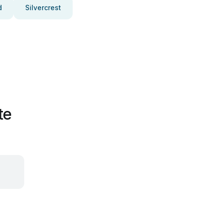
d
Silvercrest
te