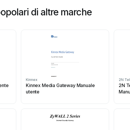
opolari di altre marche
Kinnex
2N Te
ente
Kinnex Media Gateway Manuale
2N T
utente
Manu