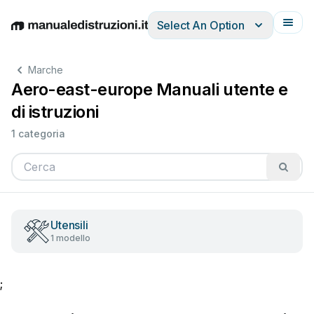
Select An Option
English
Deutsch
Español
Italiano
Français
Marche
Aero-east-europe Manuali utente e
di istruzioni
1 categoria
Utensili
1 modello
;