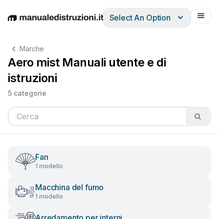
Select An Option
English
Deutsch
Español
Italiano
Français
Marche
Aero mist Manuali utente e di
istruzioni
5 categorie
Fan
1 modello
Macchina del fumo
1 modello
Arredamento per interni