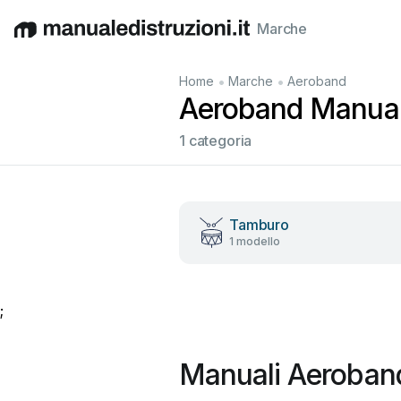
Marche
English
Deutsch
Español
Italiano
Français
•
•
Home
Marche
Aeroband
Aeroband Manuali 
1 categoria
Tamburo
1 modello
;
Manuali Aeroband