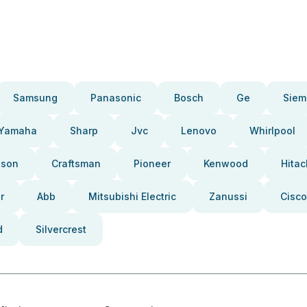
Samsung
Panasonic
Bosch
Ge
Siem
Yamaha
Sharp
Jvc
Lenovo
Whirlpool
pson
Craftsman
Pioneer
Kenwood
Hitac
r
Abb
Mitsubishi Electric
Zanussi
Cisco
d
Silvercrest