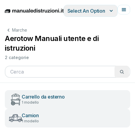
Select An Option
English
Deutsch
Español
Italiano
Français
Marche
Aerotow Manuali utente e di
istruzioni
2 categorie
Carrello da esterno
1 modello
Camion
1 modello