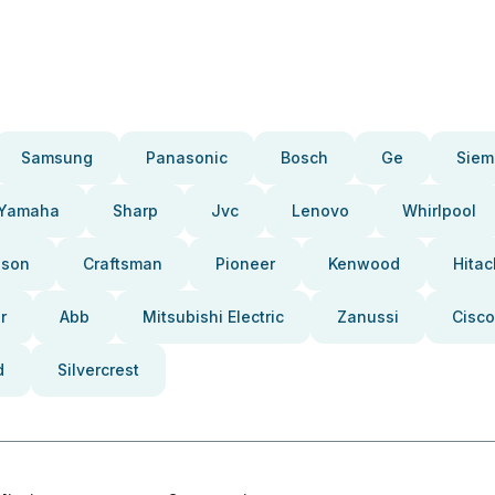
Samsung
Panasonic
Bosch
Ge
Siem
Yamaha
Sharp
Jvc
Lenovo
Whirlpool
pson
Craftsman
Pioneer
Kenwood
Hitac
r
Abb
Mitsubishi Electric
Zanussi
Cisco
d
Silvercrest