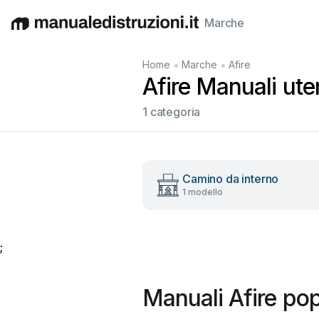
Marche
English
Deutsch
Español
Italiano
Français
•
•
Home
Marche
Afire
Afire Manuali uten
1 categoria
Camino da interno
1 modello
;
Manuali Afire pop