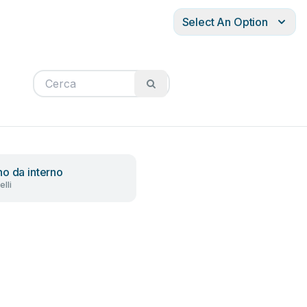
Select An Option
o da interno
lli