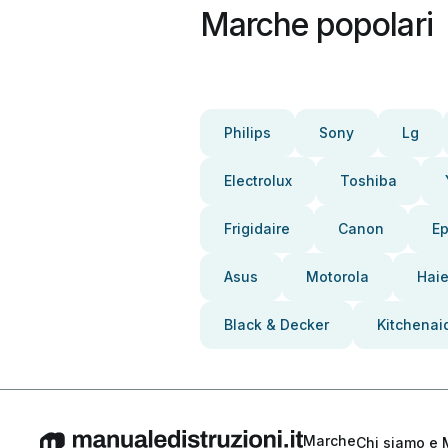
Marche popolari
Philips
Sony
Lg
Electrolux
Toshiba
Frigidaire
Canon
E
Asus
Motorola
Haie
Black & Decker
Kitchenai
Marche
Chi siamo e 