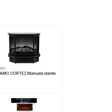
AMO
AFLAMO
AMO CORTEZ Manuale utente
AFLAMO AV-WM92PRI-S
utente