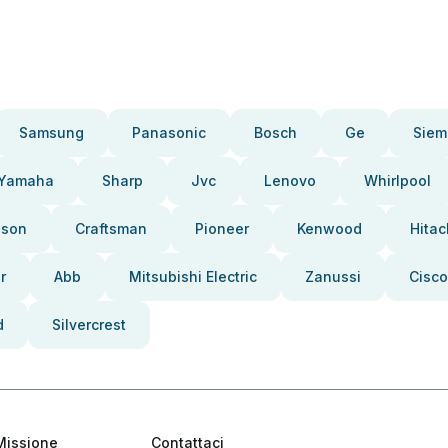
Samsung
Panasonic
Bosch
Ge
Siem
Yamaha
Sharp
Jvc
Lenovo
Whirlpool
pson
Craftsman
Pioneer
Kenwood
Hitac
r
Abb
Mitsubishi Electric
Zanussi
Cisco
d
Silvercrest
Missione
Contattaci