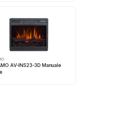
MO
AFLAMO
MO AV-INS23-3D Manuale
AFLAMO AV-INS23-01 M
te
utente