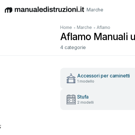
Marche
English
Deutsch
Español
Italiano
Français
•
•
Home
Marche
Aflamo
Aflamo Manuali ut
4 categorie
Accessori per caminetti
1 modello
Stufa
2 modelli
;