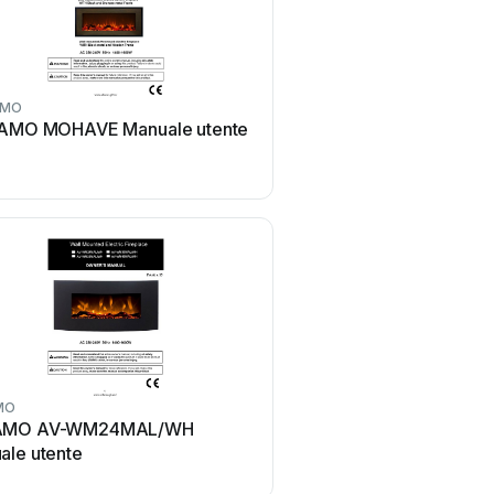
AMO
AFLAMO
AMO MOHAVE Manuale utente
AFLAMO FUSION Manua
MO
AFLAMO
AMO AV-WM24MAL/WH
AFLAMO LED 50 Manua
ale utente