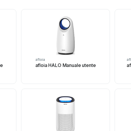
afloia
af
te
afloia HALO Manuale utente
a