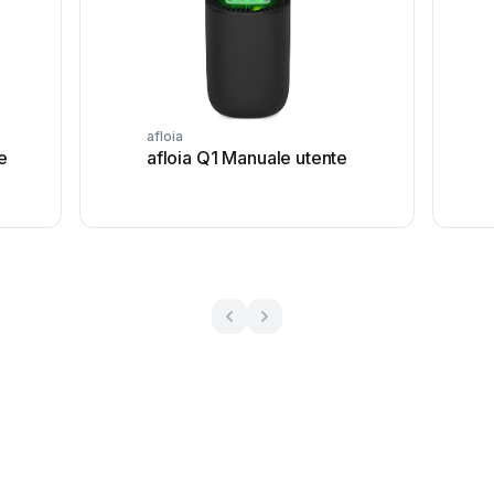
afloia
e
afloia Q1 Manuale utente