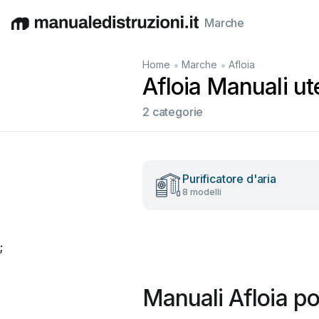
Marche
English
Deutsch
Español
Italiano
Français
•
•
Home
Marche
Afloia
Afloia Manuali ute
2 categorie
Purificatore d'aria
8 modelli
;
Manuali Afloia po