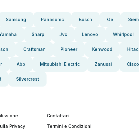
Samsung
Panasonic
Bosch
Ge
Siem
Yamaha
Sharp
Jvc
Lenovo
Whirlpool
pson
Craftsman
Pioneer
Kenwood
Hitac
r
Abb
Mitsubishi Electric
Zanussi
Cisco
d
Silvercrest
Missione
Contattaci
ulla Privacy
Termini e Condizioni