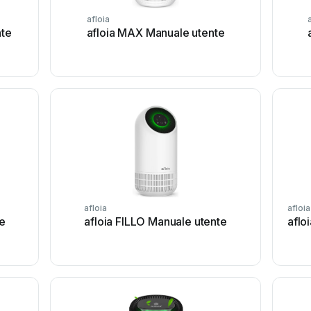
afloia
nte
afloia MAX Manuale utente
afloia
afloia
e
afloia FILLO Manuale utente
aflo