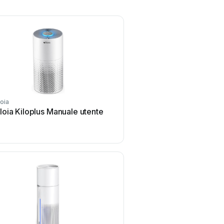
loia
afloia
floia Kiloplus Manuale utente
afloia T8PLUS Manual